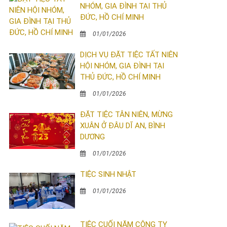
NHÓM, GIA ĐÌNH TẠI THỦ
ĐỨC, HỒ CHÍ MINH
01/01/2026
DỊCH VỤ ĐẶT TIỆC TẤT NIÊN
HỘI NHÓM, GIA ĐÌNH TẠI
THỦ ĐỨC, HỒ CHÍ MINH
01/01/2026
ĐẶT TIỆC TÂN NIÊN, MỪNG
XUÂN Ở ĐÂU DĨ AN, BÌNH
DƯƠNG
01/01/2026
TIỆC SINH NHẬT
01/01/2026
TIỆC CUỐI NĂM CÔNG TY