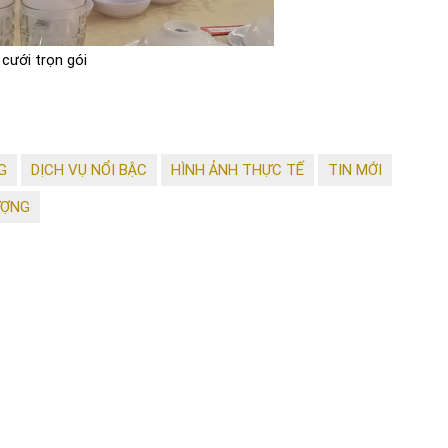
 cưới trọn gói
G
DỊCH VỤ NỔI BẬC
HÌNH ẢNH THỰC TẾ
TIN MỚI
ƯỢNG