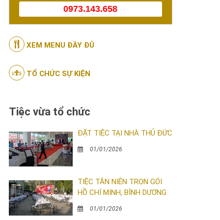
0973.143.658
XEM MENU ĐẦY ĐỦ
TỔ CHỨC SỰ KIỆN
Tiệc vừa tổ chức
ĐẶT TIỆC TẠI NHÀ THỦ ĐỨC
01/01/2026
TIỆC TÂN NIÊN TRỌN GÓI
HỒ CHÍ MINH, BÌNH DƯƠNG
01/01/2026