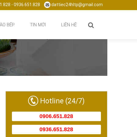
1.828 - 0936.651.828
dattiec24hltp@gmail.com
ÀO BẾP
TIN MỚI
LIÊN HỆ
Hotline (24/7)
0906.651.828
0936.651.828