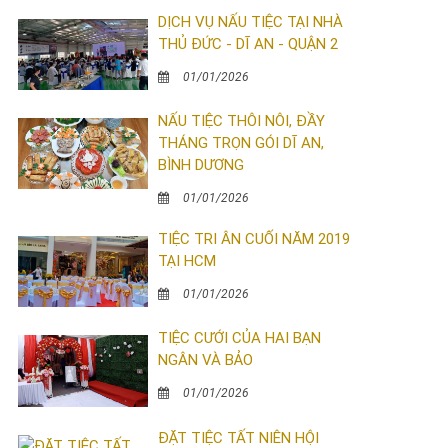
DỊCH VỤ NẤU TIỆC TẠI NHÀ
THỦ ĐỨC - DĨ AN - QUẬN 2
01/01/2026
NẤU TIỆC THÔI NÔI, ĐẦY
THÁNG TRỌN GÓI DĨ AN,
BÌNH DƯƠNG
01/01/2026
TIỆC TRI ÂN CUỐI NĂM 2019
TẠI HCM
01/01/2026
TIỆC CƯỚI CỦA HAI BẠN
NGÂN VÀ BẢO
01/01/2026
ĐẶT TIỆC TẤT NIÊN HỘI