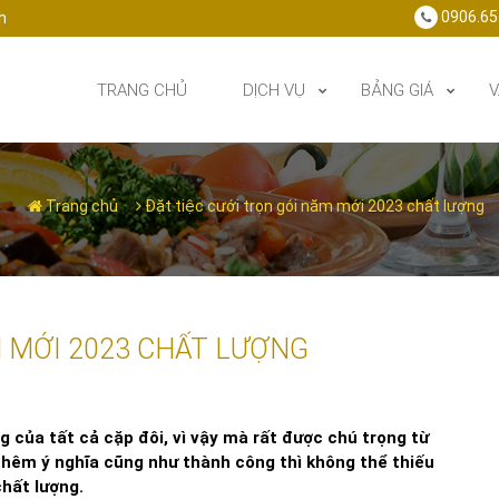
0906.65
h
TRANG CHỦ
DỊCH VỤ
BẢNG GIÁ
V
Trang chủ
Đặt tiệc cưới trọn gói năm mới 2023 chất lượng
M MỚI 2023 CHẤT LƯỢNG
g của tất cả cặp đôi, vì vậy mà rất được chú trọng từ
 thêm ý nghĩa cũng như thành công thì không thể thiếu
 chất lượng.