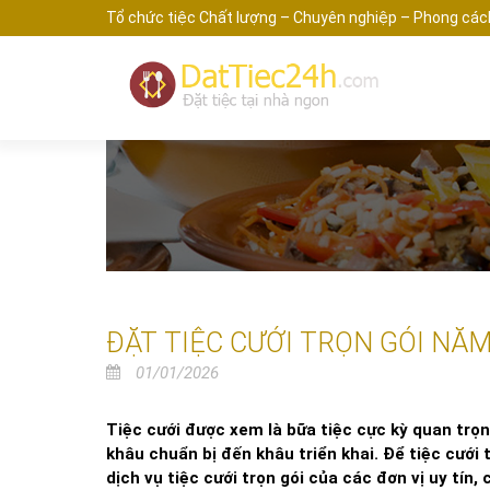
Tổ chức tiệc Chất lượng – Chuyên nghiệp – Phong các
ĐẶT TIỆC CƯỚI TRỌN GÓI NĂ
01/01/2026
Tiệc cưới được xem là bữa tiệc cực kỳ quan trọn
khâu chuẩn bị đến khâu triển khai. Để tiệc cưới
dịch vụ tiệc cưới trọn gói của các đơn vị uy tín,