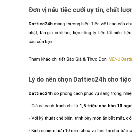
Đơn vị nấu tiệc cưới uy tín, chất lượ
Dattiec24h
mang thương hiệu Tiệc việt cao cấp chuyê
nhật, tân gia, cưới hỏi, tiệc công ty, tiệc tất niên, tiệc
cầu của bạn.
Tham khảo chi tiết Báo Giá & Thực Đơn:
MENU Datti
Lý do nên chọn Dattiec24h cho tiệc
Dattiec24h
có phong cách phục vụ sang trọng, nhiệt
- Giá cả cạnh tranh chỉ từ
1,5 triệu cho bàn 10 ngư
- Với kỹ thuật chế biến, trình bày món ăn bắt mắt, đ
- Kinh nghiệm hơn 10 năm phục vụ tiệc tại nhà từ mộ