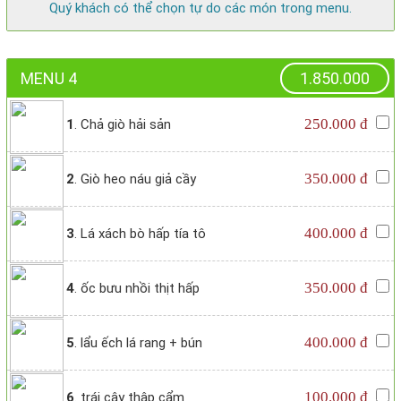
Quý khách có thể chọn tự do các món trong menu.
MENU 4
1.850.000
250.000 đ
1
. Chả giò hải sản
350.000 đ
2
. Giò heo náu giả cầy
400.000 đ
3
. Lá xách bò hấp tía tô
350.000 đ
4
. ốc bưu nhồi thịt hấp
400.000 đ
5
. lẩu ếch lá rang + bún
100.000 đ
6
. trái cây thập cẩm