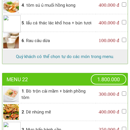
400.000 đ
4
. tôm sú ủ muối hồng kong
400.000 đ
5
. lẩu cá thác lác khổ hoa + bún tươi
100.000 đ
6
. Rau câu dừa
Quý khách có thể chọn tự do các món trong menu.
MENU 22
1.800.000
1
. Bò trộn cải mầm + bánh phồng
300.000 đ
tôm
400.000 đ
2
. Dê nhúng mẽ
350.000 đ
3
. Mực hấp hành cần