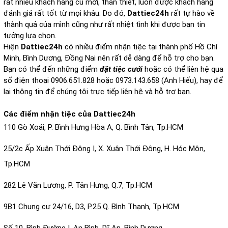
rất nhiều khách hàng cũ mới, thân thiết, luôn được khách hàng
đánh giá rất tốt từ mọi khâu. Do đó,
Dattiec24h
rất tự hào về
thành quả của mình cũng như rất nhiệt tình khi được bạn tin
tưởng lựa chọn.
Hiện
Dattiec24h
có nhiều điểm nhận tiệc tại thành phố Hồ Chí
Minh, Bình Dương, Đồng Nai nên rất dễ dàng để hỗ trợ cho bạn.
Bạn có thể đến những điểm
đặt tiệc cưới
hoặc có thể liên hệ qua
số điện thoại 0906.651.828 hoặc 0973.143.658 (Anh Hiếu), hay để
lại thông tin để chúng tôi trực tiếp liên hệ và hỗ trợ bạn.
Các điểm nhận tiệc của Dattiec24h
110 Gò Xoái, P. Bình Hưng Hòa A, Q. Bình Tân, Tp.HCM
25/2c Ấp Xuân Thới Đông I, X. Xuân Thới Đông, H. Hóc Môn,
Tp.HCM
282 Lê Văn Lương, P. Tân Hưng, Q.7, Tp.HCM
9B1 Chung cư 24/16, D3, P.25 Q. Bình Thạnh, Tp.HCM