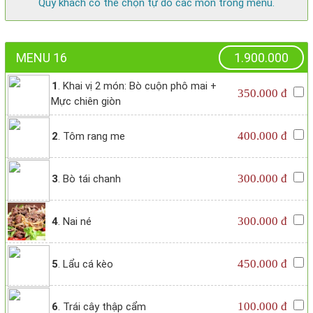
Quý khách có thể chọn tự do các món trong menu.
MENU 16
1.900.000
1
. Khai vị 2 món: Bò cuộn phô mai +
350.000 đ
Mực chiên giòn
400.000 đ
2
. Tôm rang me
300.000 đ
3
. Bò tái chanh
300.000 đ
4
. Nai né
450.000 đ
5
. Lẩu cá kèo
100.000 đ
6
. Trái cây thập cẩm