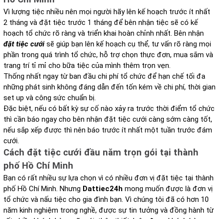
Vì lượng tiệc nhiều nên mọi người hãy lên kế hoạch trước ít nhất
2 tháng và đặt tiệc trước 1 tháng để bên nhận tiệc sẽ có kế
hoạch tổ chức rõ ràng và triển khai hoàn chỉnh nhất. Bên nhận
đặt tiệc cưới
sẽ giúp bạn lên kế hoạch cụ thể, tư vấn rõ ràng mọi
phần trong quá trình tổ chức, hỗ trợ chọn thực đơn, mua sắm và
trang trí tỉ mỉ cho bữa tiệc của mình thêm trọn vẹn.
Thống nhất ngay từ ban đầu chi phí tổ chức để hạn chế tối đa
những phát sinh không đáng dẫn đến tốn kém về chi phí, thời gian
set up và công sức chuẩn bị.
Đặc biệt, nếu có bất kỳ sự cố nào xảy ra trước thời điểm tổ chức
thì cần báo ngay cho bên nhận đặt tiệc cưới càng sớm càng tốt,
nếu sắp xếp được thì nên báo trước ít nhất một tuần trước đám
cưới.
Cách đặt tiệc cưới đầu năm trọn gói tại thành
phố Hồ Chí Minh
Bạn có rất nhiều sự lựa chọn vì có nhiều đơn vị đặt tiệc tại thành
phố Hồ Chí Minh. Nhưng
Dattiec24h
mong muốn được là đơn vị
tổ chức và nấu tiệc cho gia đình bạn. Vì chúng tôi đã có hơn 10
năm kinh nghiệm trong nghề, được sự tin tưởng và đồng hành từ