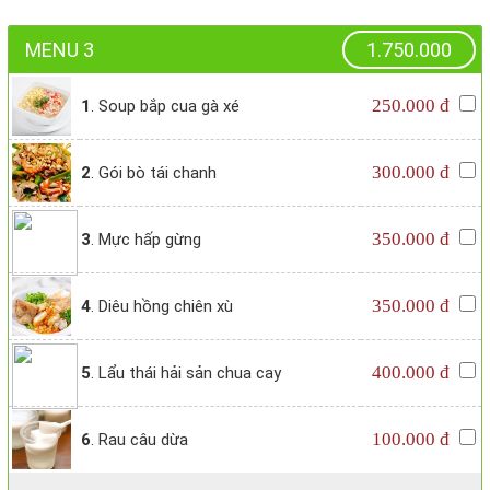
MENU 3
1.750.000
250.000 đ
1
. Soup bắp cua gà xé
300.000 đ
2
. Gói bò tái chanh
350.000 đ
3
. Mực hấp gừng
350.000 đ
4
. Diêu hồng chiên xù
400.000 đ
5
. Lẩu thái hải sản chua cay
100.000 đ
6
. Rau câu dừa