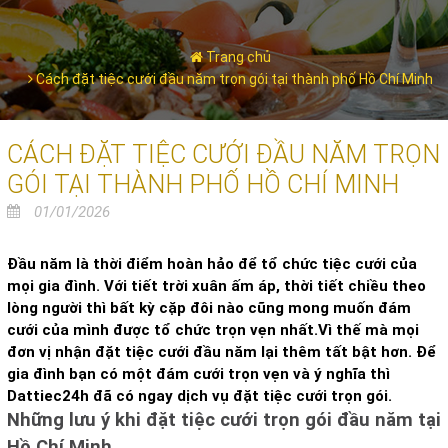
Trang chủ
Cách đặt tiệc cưới đầu năm trọn gói tại thành phố Hồ Chí Minh
CÁCH ĐẶT TIỆC CƯỚI ĐẦU NĂM TRỌN
GÓI TẠI THÀNH PHỐ HỒ CHÍ MINH
01/01/2026
Đầu năm là thời điểm hoàn hảo để tổ chức tiệc cưới của
mọi gia đình. Với tiết trời xuân ấm áp, thời tiết chiều theo
lòng người thì bất kỳ cặp đôi nào cũng mong muốn đám
cưới của mình được tổ chức trọn vẹn nhất.Vì thế mà mọi
đơn vị nhận đặt tiệc cưới đầu năm lại thêm tất bật hơn. Để
gia đình bạn có một đám cưới trọn vẹn và ý nghĩa thì
Dattiec24h đã có ngay dịch vụ đặt tiệc cưới trọn gói.
Những lưu ý khi đặt tiệc cưới trọn gói đầu năm tại
Hồ Chí Minh