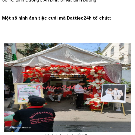
Số 10, Bình Đường I, An Bình, Dĩ An, Bình Dương
Một số hình ảnh tiệc cưới mà Dattiec24h tổ chức: