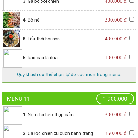
400.000 đ
3
. Gà bó xôi chiên
300.000 đ
4
. Bò né
400.000 đ
5
. Lẩu thái hải sản
100.000 đ
6
. Rau câu lá dứa
Quý khách có thể chọn tự do các món trong menu.
MENU 11
1.900.000
300.000 đ
1
. Nộm tai heo thập cẩm
350.000 đ
2
. Cá lóc chiên xù cuốn bánh tráng