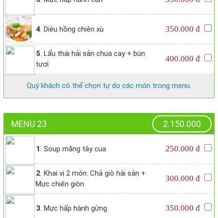
350.000 đ
4
. Diêu hồng chiên xù
5
. Lẩu thái hải sản chua cay + bún
400.000 đ
tươi
Quý khách có thể chọn tự do các món trong menu.
MENU 23
2.150.000
250.000 đ
1
. Soup măng tây cua
2
. Khai vị 2 món: Chả giò hải sản +
300.000 đ
Mực chiên giòn
350.000 đ
3
. Mực hấp hành gừng