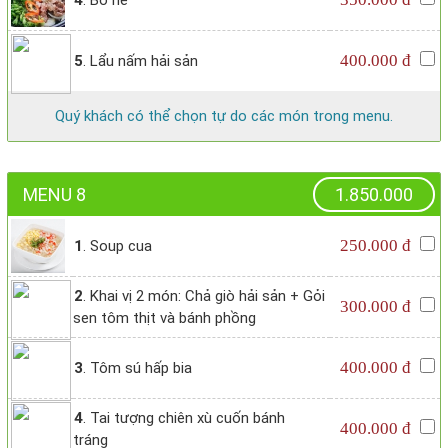
4
. Bò né
400.000 đ
5
. Lẩu nấm hải sản
Quý khách có thể chọn tự do các món trong menu.
MENU 8
1.850.000
250.000 đ
1
. Soup cua
2
. Khai vị 2 món: Chả giò hải sản + Gỏi
300.000 đ
sen tôm thịt và bánh phồng
400.000 đ
3
. Tôm sú hấp bia
4
. Tai tượng chiên xù cuốn bánh
400.000 đ
tráng