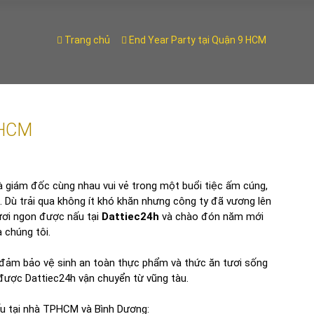
Trang chủ
End Year Party tại Quận 9 HCM
 HCM
và giám đốc cùng nhau vui vẻ trong một buổi tiệc ấm cúng,
 Dù trải qua không ít khó khăn nhưng công ty đã vương lên
ươi ngon được nấu tại
Dattiec24h
và chào đón năm mới
 chúng tôi.
 đảm bảo vệ sinh an toàn thực phẩm và thức ăn tươi sống
 được Dattiec24h vận chuyển từ vũng tàu.
u tại nhà TPHCM và Bình Dương: