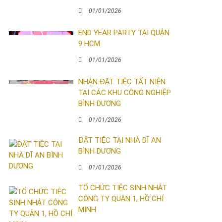
01/01/2026
END YEAR PARTY TẠI QUẬN
9 HCM
01/01/2026
NHẬN ĐẶT TIỆC TẤT NIÊN
TẠI CÁC KHU CÔNG NGHIỆP
BÌNH DƯƠNG
01/01/2026
ĐẶT TIỆC TẠI NHÀ DĨ AN
BÌNH DƯƠNG
01/01/2026
TỔ CHỨC TIỆC SINH NHẬT
CÔNG TY QUẬN 1, HỒ CHÍ
MINH