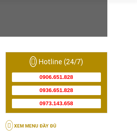
Hotline (24/7)
0906.651.828
0936.651.828
0973.143.658
XEM MENU ĐẦY ĐỦ