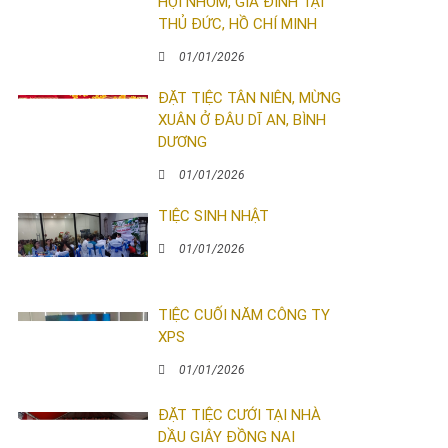
HỘI NHÓM, GIA ĐÌNH TẠI
THỦ ĐỨC, HỒ CHÍ MINH
01/01/2026
ĐẶT TIỆC TÂN NIÊN, MỪNG
XUÂN Ở ĐÂU DĨ AN, BÌNH
DƯƠNG
01/01/2026
TIỆC SINH NHẬT
01/01/2026
TIỆC CUỐI NĂM CÔNG TY
XPS
01/01/2026
ĐẶT TIỆC CƯỚI TẠI NHÀ
DẦU GIÂY ĐỒNG NAI