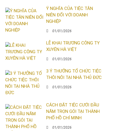
Ý NGHĨA CỦA TIỆC TÂN
NIÊN ĐỐI VỚI DOANH
NGHIỆP
01/01/2026
LỄ KHAI TRƯƠNG CÔNG TY
XUYÊN HÀ VIỆT
01/01/2026
3 Ý THƯỞNG TỔ CHỨC TIỆC
THÔI NÔI TẠI NHÀ THỦ ĐỨC
01/01/2026
CÁCH ĐẶT TIỆC CƯỚI ĐẦU
NĂM TRỌN GÓI TẠI THÀNH
PHỐ HỒ CHÍ MINH
01/01/2026