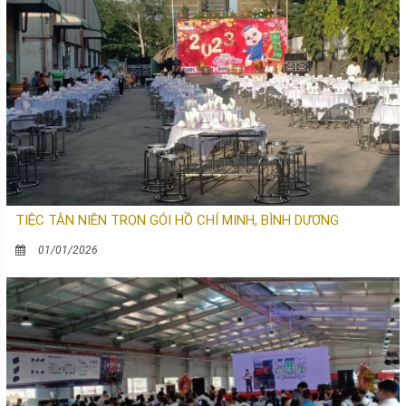
TIỆC TÂN NIÊN TRỌN GÓI HỒ CHÍ MINH, BÌNH DƯƠNG
01/01/2026