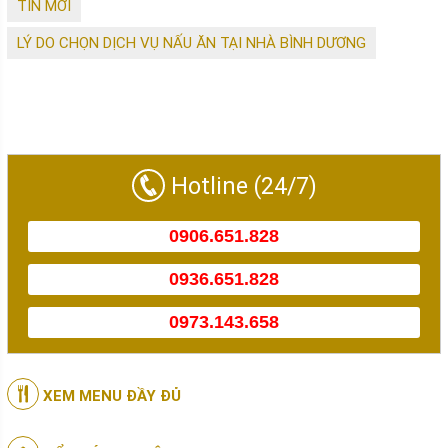
TIN MỚI
LÝ DO CHỌN DỊCH VỤ NẤU ĂN TẠI NHÀ BÌNH DƯƠNG
Hotline (24/7)
0906.651.828
0936.651.828
0973.143.658
XEM MENU ĐẦY ĐỦ