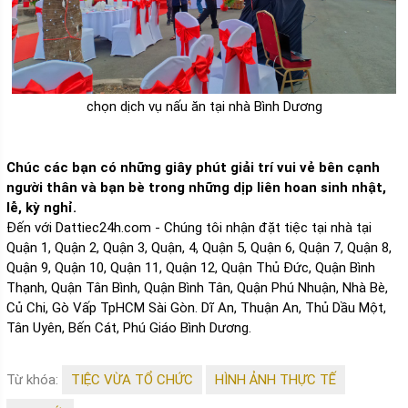
chọn dịch vụ nấu ăn tại nhà Bình Dương
Chúc các bạn có những giây phút giải trí vui vẻ bên cạnh
người thân và bạn bè trong những dịp liên hoan sinh nhật,
lễ, kỳ nghỉ.
Đến với Dattiec24h.com - Chúng tôi nhận đặt tiệc tại nhà tại
Quận 1, Quận 2, Quận 3, Quận, 4, Quận 5, Quận 6, Quận 7, Quận 8,
Quận 9, Quận 10, Quận 11, Quận 12, Quận Thủ Đức, Quận Bình
Thạnh, Quận Tân Bình, Quận Bình Tân, Quận Phú Nhuận, Nhà Bè,
Củ Chi, Gò Vấp TpHCM Sài Gòn. Dĩ An, Thuận An, Thủ Dầu Một,
Tân Uyên, Bến Cát, Phú Giáo Bình Dương.
Từ khóa:
TIỆC VỪA TỔ CHỨC
HÌNH ẢNH THỰC TẾ