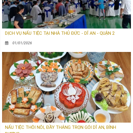
DỊCH VỤ NẤU TIỆC TẠI NHÀ THỦ ĐỨC - DĨ AN - QUẬN 2
01/01/2026
NẤU TIỆC THÔI NÔI, ĐẦY THÁNG TRỌN GÓI DĨ AN, BÌNH