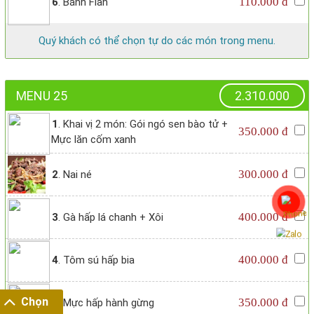
110.000 đ
6
. Bánh Flan
Quý khách có thể chọn tự do các món trong menu.
MENU 25
2.310.000
1
. Khai vị 2 món: Gói ngó sen bào tử +
350.000 đ
Mực lăn cốm xanh
300.000 đ
2
. Nai né
400.000 đ
3
. Gà hấp lá chanh + Xôi
400.000 đ
4
. Tôm sú hấp bia
Chọn
350.000 đ
5
. Mực hấp hành gừng