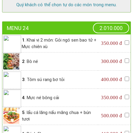
Quý khách có thể chọn tự do các món trong menu.
MENU 24
2.010.000
1
. Khai vị 2 món: Gỏi ngó sen bao tử +
350.000 đ
Mực chiên xù
300.000 đ
2
. Bò né
400.000 đ
3
. Tôm sú rang bơ tỏi
350.000 đ
4
. Mực né bông cải
5
. lẩu cá lăng nấu măng chua + bún
500.000 đ
tươi