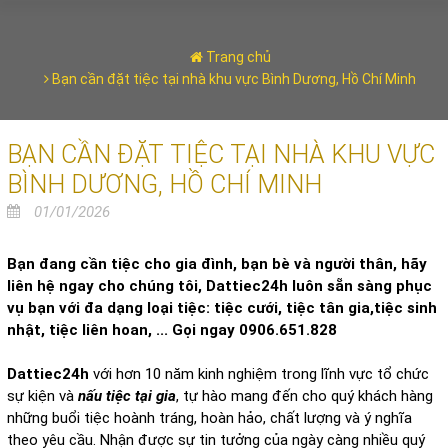
Trang chủ
Bạn cần đặt tiệc tại nhà khu vực Bình Dương, Hồ Chí Minh
BẠN CẦN ĐẶT TIỆC TẠI NHÀ KHU VỰC
BÌNH DƯƠNG, HỒ CHÍ MINH
01/01/2026
Bạn đang cần tiệc cho gia đình, bạn bè và người thân, hãy
liên hệ ngay cho chúng tôi, Dattiec24h luôn sẵn sàng phục
vụ bạn với đa dạng loại tiệc: tiệc cưới, tiệc tân gia,tiệc sinh
nhật, tiệc liên hoan, ... Gọi ngay 0906.651.828
Dattiec24h
với hơn 10 năm kinh nghiệm trong lĩnh vực tổ chức
sự kiện và
nấu tiệc tại gia
, tự hào mang đến cho quý khách hàng
những buổi tiệc hoành tráng, hoàn hảo, chất lượng và ý nghĩa
theo yêu cầu. Nhận được sự tin tưởng của ngày càng nhiều quý