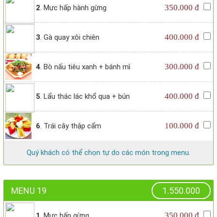
350.000 đ
2
. Mực hấp hành gừng
400.000 đ
3
. Gà quay xôi chiên
300.000 đ
4
. Bò nấu tiêu xanh + bánh mì
400.000 đ
5
. Lẩu thác lác khổ qua + bún
100.000 đ
6
. Trái cây thập cẩm
Quý khách có thể chọn tự do các món trong menu.
MENU 19
1.550.000
350.000 đ
1
. Mực hấp gừng