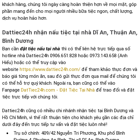
khách hàng, chúng tôi ngày càng hoàn thiện hợn về mọi mặt, góp
phần mang đến cho mọi người nhiều bữa tiệc ngon, chất lượng,
dịch vụ hoàn hảo hơn.
Dattiec24h nhận nấu tiệc tại nhà Dĩ An, Thuận An,
Bình Dương
Bạn cần
đặt tiệc nấu tại nhà
thì có thể liên hệ trực tiếp qua số
hotline nhà Dattiec24h 0906.651.828 hoặc 0973.143.658 (Anh
Hiếu) hoặc có thể truy cập vào
website
https://www.dattiec24h.com/
để tham khảo thực đơn và
báo giá từng món ăn, sau đó gửi thực đơn qua mail để chúng tôi
có thể hỗ trợ quý khách. Ngoài ra, bạn cũng có thể vào
Fanpage
DatTiec24h.com - Đặt Tiệc Tại Nhà
để trao đổi và đặt
tiệc trực tiếp với chúng tôi.
Dattiec24h cũng có nhiều chi nhánh nhận tiệc tại Bình Dương và
Hồ Chí Minh, vì thế rất thuận tiện cho khách yêu gần các địa chỉ
dưới đây đến trực tiếp tư vấn và đặt tiệc luôn nhé!
Trụ sở chính: 409/42 Nguyễn Tri Phương, Khu phố Bình