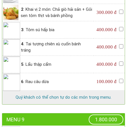
2
. Khai vị 2 món: Chả giò hải sản + Gỏi
300.000 đ
sen tôm thịt và bánh phồng
400.000 đ
3
. Tôm sú hấp bia
4
. Tai tượng chiên xù cuốn bánh
400.000 đ
tráng
400.000 đ
5
. Lẩu thập cẩm
100.000 đ
6
. Rau câu dừa
Quý khách có thể chọn tự do các món trong menu.
MENU 9
1.800.000