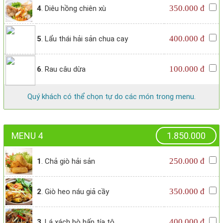
350.000 đ
4
. Diêu hồng chiên xù
400.000 đ
5
. Lẩu thái hải sản chua cay
100.000 đ
6
. Rau câu dừa
Quý khách có thể chọn tự do các món trong menu.
MENU 4
1.850.000
250.000 đ
1
. Chả giò hải sản
350.000 đ
2
. Giò heo náu giả cầy
400.000 đ
3
. Lá xách bò hấp tía tô