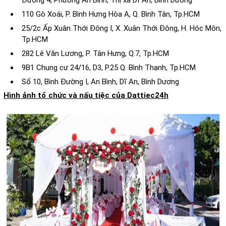
Đường 4, Phường An Bình, Thị xã Dĩ An, Bình Dương
110 Gò Xoái, P. Bình Hưng Hòa A, Q. Bình Tân, Tp.HCM
25/2c Ấp Xuân Thới Đông I, X. Xuân Thới Đông, H. Hóc Môn,
Tp.HCM
282 Lê Văn Lương, P. Tân Hưng, Q.7, Tp.HCM
9B1 Chung cư 24/16, D3, P.25 Q. Bình Thạnh, Tp.HCM
Số 10, Bình Đường I, An Bình, Dĩ An, Bình Dương
Hình ảnh tổ chức và nấu tiệc của Dattiec24h