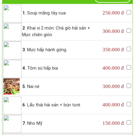
250.000 đ
1
. Soup măng tây cua
2
. Khai vị 2 món: Chả giò hải sản +
300.000 đ
Mực chiên giòn
350.000 đ
3
. Mực hấp hành gừng
400.000 đ
4
. Tôm sú hấp bia
300.000 đ
5
. Nai né
400.000 đ
6
. Lẩu thái hải sản + bún tươi
150.000 đ
7
. Nho Mỹ