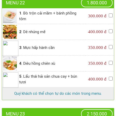
MENU 22
1.800.000
1
. Bò trộn cải mầm + bánh phồng
300.000 đ
tôm
400.000 đ
2
. Dê nhúng mẽ
350.000 đ
3
. Mực hấp hành cần
350.000 đ
4
. Diêu hồng chiên xù
5
. Lẩu thái hải sản chua cay + bún
400.000 đ
tươi
Quý khách có thể chọn tự do các món trong menu.
MENU 23
2.150.000