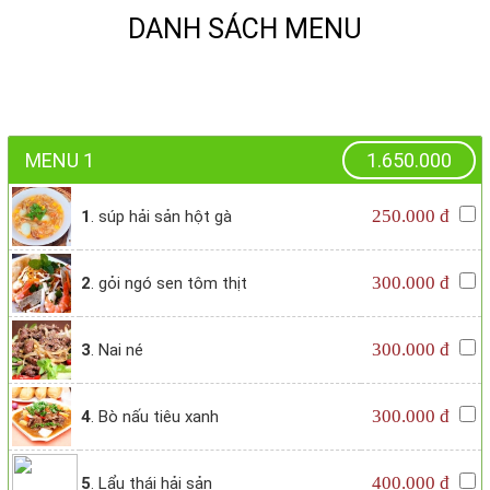
DANH SÁCH MENU
MENU 1
1.650.000
250.000 đ
1
. súp hải sản hột gà
300.000 đ
2
. gỏi ngó sen tôm thịt
300.000 đ
3
. Nai né
300.000 đ
4
. Bò nấu tiêu xanh
400.000 đ
5
. Lẩu thái hải sản