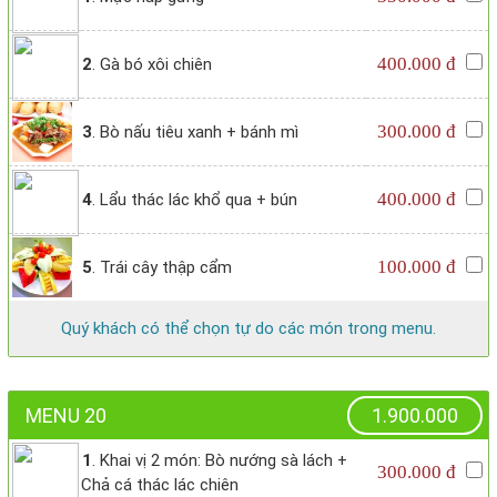
400.000 đ
2
. Gà bó xôi chiên
300.000 đ
3
. Bò nấu tiêu xanh + bánh mì
400.000 đ
4
. Lẩu thác lác khổ qua + bún
100.000 đ
5
. Trái cây thập cẩm
Quý khách có thể chọn tự do các món trong menu.
MENU 20
1.900.000
1
. Khai vị 2 món: Bò nướng sà lách +
300.000 đ
Chả cá thác lác chiên